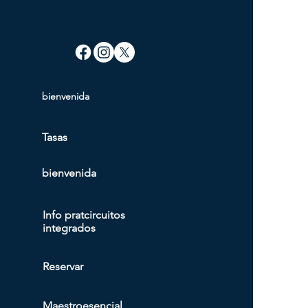
bienvenida
Tasa
s
bienvenida
Info prat
circuitos
integrados
Reservar
Maestro
esencial