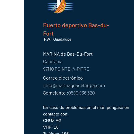
Puerto deportivo Bas-du-
Fort
F.W.I. Guadalupe
MARINA de Bas-Du-Fort
Capitanía
97110 POINTE-A-PITRE
Correo electrónico
:
info@marinaguadeloupe.com
Semejante :
0590 936 620
En caso de problemas en el mar, póngase en
contacto con:
CRUZ AG
VHF: 16
Teléfono: 196