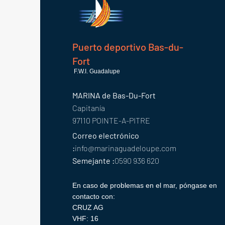
Puerto deportivo Bas-du-
Fort
F.W.I. Guadalupe
MARINA de Bas-Du-Fort
Capitanía
97110 POINTE-A-PITRE
Correo electrónico
:
info@marinaguadeloupe.com
Semejante :
0590 936 620
En caso de problemas en el mar, póngase en
contacto con:
CRUZ AG
VHF: 16