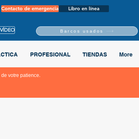
Contacto de emergencia
Libro en línea
 VÍDEO
Barcos usados
CTICA
PROFESIONAL
TIENDAS
More
 de votre patience.