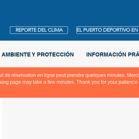
REPORTE DEL CLIMA
EL PUERTO DEPORTIVO EN
 AMBIENTE Y PROTECCIÓN
INFORMACIÓN PRÁ
il de réservation en ligne peut prendre quelques minutes. Merci
king page may take a few minutes. Thank you for your patience