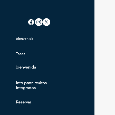
bienvenida
Tasa
s
bienvenida
Info prat
circuitos
integrados
Reservar