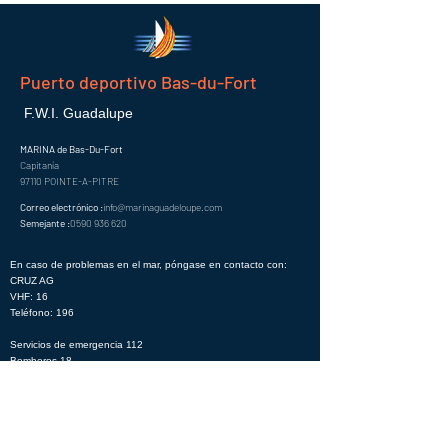
Puerto deportivo Bas-du-Fort
F.W.I. Guadalupe
MARINA de Bas-Du-Fort
Capitanía
97110 POINTE-A-PITRE
Correo electrónico :
info@marinaguadeloupe.com
Semejante :
0590 936 620
En caso de problemas en el mar, póngase en contacto con:
CRUZ AG
VHF: 16
Teléfono: 196
Servicios de emergencia 112
Bomberos 18
Samu 15
Fuente 17
Únete al boletín