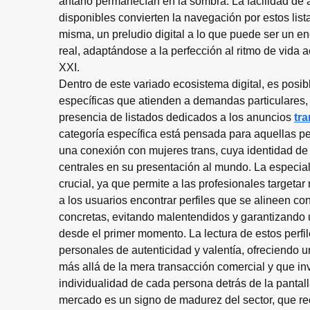
antaño permanecían en la sombra. La facilidad de 
disponibles convierten la navegación por estos list
misma, un preludio digital a lo que puede ser un e
real, adaptándose a la perfección al ritmo de vida a
XXI.
Dentro de este variado ecosistema digital, es posibl
específicas que atienden a demandas particulares,
presencia de listados dedicados a los anuncios 
tr
categoría específica está pensada para aquellas p
una conexión con mujeres trans, cuya identidad de
centrales en su presentación al mundo. La especial
crucial, ya que permite a las profesionales targetar
a los usuarios encontrar perfiles que se alineen co
concretas, evitando malentendidos y garantizando
desde el primer momento. La lectura de estos perfile
personales de autenticidad y valentía, ofreciendo
más allá de la mera transacción comercial y que inv
individualidad de cada persona detrás de la pantal
mercado es un signo de madurez del sector, que rec