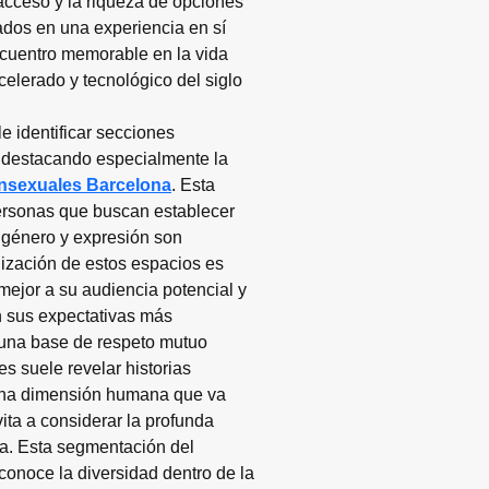
acceso y la riqueza de opciones 
ados en una experiencia en sí 
ncuentro memorable en la vida 
celerado y tecnológico del siglo 
e identificar secciones 
 destacando especialmente la 
ansexuales Barcelona
. Esta 
ersonas que buscan establecer 
 género y expresión son 
ización de estos espacios es 
 mejor a su audiencia potencial y 
n sus expectativas más 
 una base de respeto mutuo 
s suele revelar historias 
 una dimensión humana que va 
ita a considerar la profunda 
la. Esta segmentación del 
onoce la diversidad dentro de la 