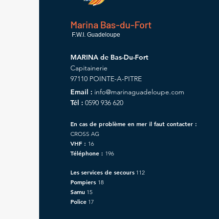
Marina Bas-du-Fort
F.W.I. Guadeloupe
MARINA de Bas-Du-Fort
Capitainerie
97110 POINTE-A-PITRE
Email :
info@marinaguadeloupe.com
Tél :
0590 936 620
En cas de problème en mer il faut contacter :
CROSS AG
VHF :
16
Téléphone :
196
Les services de secours
112
Pompiers
18
Samu
15
Police
17