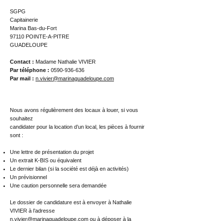
SGPG
Capitainerie
Marina Bas-du-Fort
97110 POINTE-A-PITRE
GUADELOUPE
Contact :
Madame Nathalie VIVIER
Par téléphone :
0590-936-636
Par mail :
n.vivier@marinaguadeloupe.com
Nous avons régulièrement des locaux à louer, si vous
souhaitez
candidater pour la location d’un local, les pièces à fournir
sont :
Une lettre de présentation du projet
Un extrait K-BIS ou équivalent
Le dernier bilan (si la société est déjà en activités)
Un prévisionnel
Une caution personnelle sera demandée
Le dossier de candidature est à envoyer à Nathalie
VIVIER à l’adresse
n.vivier@marinaguadeloupe.com
ou à déposer à la