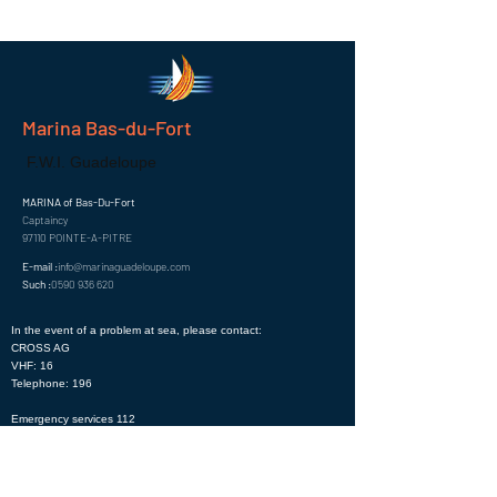
Marina Bas-du-Fort
F.W.I. Guadeloupe
MARINA of Bas-Du-Fort
Captaincy
97110 POINTE-A-PITRE
E-mail :
info@marinaguadeloupe.com
Such :
0590 936 620
In the event of a problem at sea, please contact:
CROSS AG
VHF: 16
Telephone: 196
Emergency services 112
Firefighters 18
Samu 15
Font 17