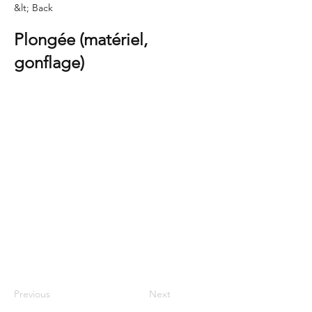
&lt; Back
Plongée (matériel,
gonflage)
Previous
Next