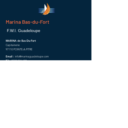
Marina Bas-du-Fort
F.W.I. Guadeloupe
MARINA de Bas-Du-Fort
Capitainerie
97110 POINTE-A-PITRE
Email :
info@marinaguadeloupe.com
Tél :
0590 936 620
En cas de problème en mer il faut contacter :
CROSS AG
VHF :
16
Téléphone :
196
Les services de secours
112
Pompiers
18
Samu
15
Police
17
Rejoignez la newsletter